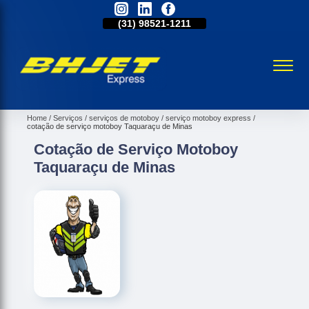
31)
2515-5031
(31)
98521-1211
(31)
2515-5031
Home
Serviços
serviços de motoboy
serviço motoboy express
cotação de serviço motoboy Taquaraçu de Minas
Cotação de Serviço Motoboy
Taquaraçu de Minas