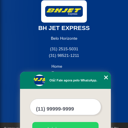
BH JET EXPRESS
Belo Horizonte
(31) 2515-5031
(31) 98521-1211
Home
Empresa
Missão
Olá! Fale agora pelo WhatsApp.
Serviços
Contato
Mapa do site
Mais Serviços