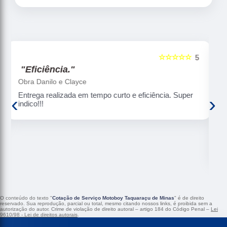
☆☆☆☆☆
5
5
"Segurança e pontualidade."
Arjuna Diamantino
Uso constantemente (a cada 2 meses)os serviços
‹
›
da BH JET Express . Como não moro em BH , a
BH JET resolve bem essa questão de coleta e
entrega pra mim com muita eficiência, rapidez,
segurança e pontualidade. Gosto de ressaltar o
bom atendimento da Rose. Confio nos serviços
desta empresa. Super recomendo!!!
O conteúdo do texto "
Cotação de Serviço Motoboy Taquaraçu de Minas
" é de direito
reservado. Sua reprodução, parcial ou total, mesmo citando nossos links, é proibida sem a
autorização do autor. Crime de violação de direito autoral – artigo 184 do Código Penal –
Lei
9610/98 - Lei de direitos autorais
.