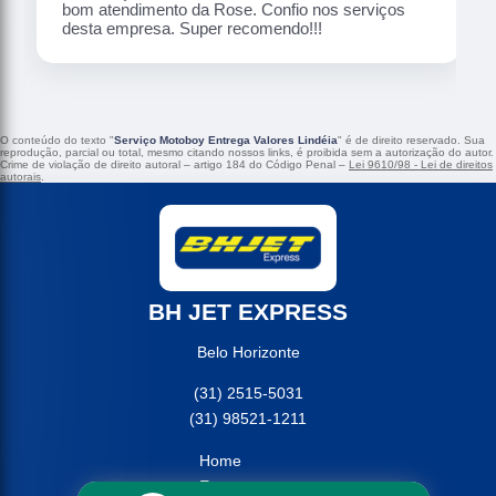
bom atendimento da Rose. Confio nos serviços
desta empresa. Super recomendo!!!
O conteúdo do texto "
Serviço Motoboy Entrega Valores Lindéia
" é de direito reservado. Sua
reprodução, parcial ou total, mesmo citando nossos links, é proibida sem a autorização do autor.
Crime de violação de direito autoral – artigo 184 do Código Penal –
Lei 9610/98 - Lei de direitos
autorais
.
BH JET EXPRESS
Belo Horizonte
(31) 2515-5031
(31) 98521-1211
Home
Empresa