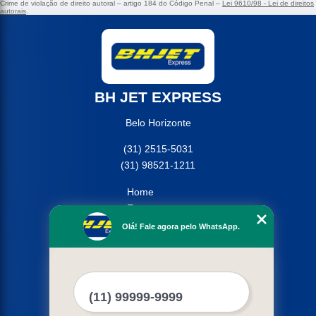
Crime de violação de direito autoral – artigo 184 do Código Penal –
Lei 9610/98 - Lei de direitos
autorais
.
BH JET EXPRESS
Belo Horizonte
(31) 2515-5031
(31) 98521-1211
Home
Empresa
Missão
Olá! Fale agora pelo WhatsApp.
Serviços
Contato
Mapa do site
Mais Serviços