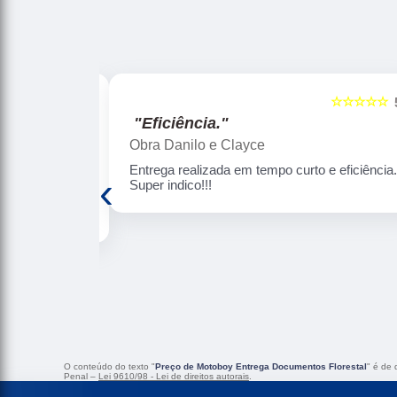
☆☆☆☆☆
☆☆☆☆☆
5
"Segurança e pontualidade."
Arjuna Diamantino
 eficiência.
Uso constantemente (a cada 2 meses)os
‹
serviços da BH JET Express . Como não
moro em BH , a BH JET resolve bem essa
questão de coleta e entrega pra mim com
muita eficiência, rapidez, segurança e
pontualidade. Gosto de ressaltar o bom
atendimento da Rose. Confio nos serviços
desta empresa. Super recomendo!!!
O conteúdo do texto "
Preço de Motoboy Entrega Documentos Florestal
" é de 
Penal –
Lei 9610/98 - Lei de direitos autorais
.