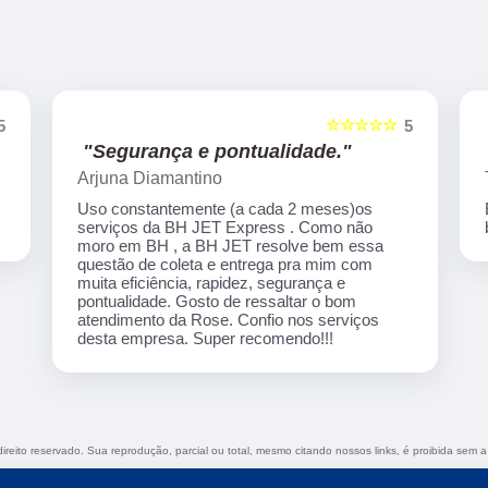
☆☆☆☆☆
5
5
"Excelente atendimendo."
Tamyris Garcia
Excelente atendimendo,ágil e ótimo custo
benefício!!!
direito reservado. Sua reprodução, parcial ou total, mesmo citando nossos links, é proibida sem a