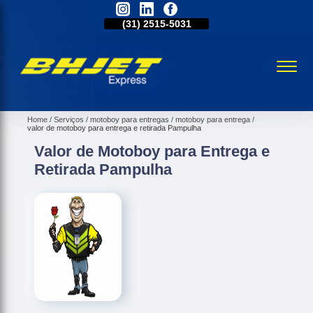
31)
98521-1211
(31)
2515-5031
(31)
98521-1211
Home
Serviços
motoboy para entregas
motoboy para entrega
valor de motoboy para entrega e retirada Pampulha
Valor de Motoboy para Entrega e
Retirada Pampulha