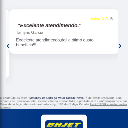
☆☆☆☆☆
5
5
"Excelente atendimendo."
Tamyris Garcia
a
Excelente atendimendo,ágil e ótimo custo
‹
›
ET
benefício!!!
O conteúdo do texto "
Motoboy de Entrega Valor Cidade Nova
" é de direito reservado. Sua
reprodução, parcial ou total, mesmo citando nossos links, é proibida sem a autorização do autor.
Crime de violação de direito autoral – artigo 184 do Código Penal –
Lei 9610/98 - Lei de direitos
autorais
.