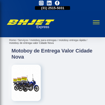
31)
98521-1211
(31)
2515-5031
(31)
98521-1211
Home
Serviços
motoboy para entregas
motoboy entrega rápida
motoboy de entrega valor Cidade Nova
Motoboy de Entrega Valor Cidade
Nova