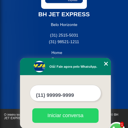
BH JET EXPRESS
Belo Horizonte
(31) 2515-5031
(31) 98521-1211
Home
Empresa
Missão
Olá! Fale agora pelo WhatsApp.
Serviços
Contato
Mapa do site
Mais Serviços
Iniciar conversa
O inteiro teor deste site está sujeito à proteção de direitos autorais. Copyright© BH
JET EXPRESS (Lei 9610 de 19/02/1998)
1