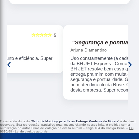
☆☆☆☆☆
5
5
"Segurança e pontualidade."
Arjuna Diamantino
Uso constantemente (a cada 2 meses)os serviços
‹
›
da BH JET Express . Como não moro em BH , a
BH JET resolve bem essa questão de coleta e
entrega pra mim com muita eficiência, rapidez,
segurança e pontualidade. Gosto de ressaltar o
bom atendimento da Rose. Confio nos serviços
desta empresa. Super recomendo!!!
O conteúdo do texto "
Valor de Motoboy para Fazer Entrega Prudente de Morais
" é de direito
reservado. Sua reprodução, parcial ou total, mesmo citando nossos links, é proibida sem a
autorização do autor. Crime de violação de direito autoral – artigo 184 do Código Penal –
Lei
9610/98 - Lei de direitos autorais
.