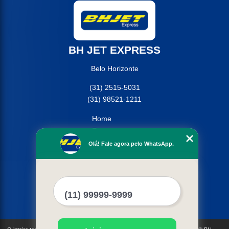
BH JET EXPRESS
Belo Horizonte
(31) 2515-5031
(31) 98521-1211
Home
Empresa
Missão
Olá! Fale agora pelo WhatsApp.
Serviços
Contato
Mapa do site
Mais Serviços