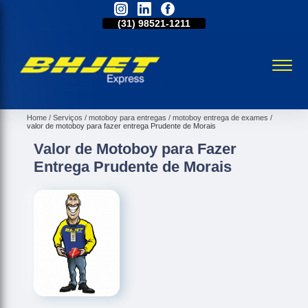
31)
2515-5031
(31)
98521-1211
(31)
2515-5031
Home
Serviços
motoboy para entregas
motoboy entrega de exames
valor de motoboy para fazer entrega Prudente de Morais
Valor de Motoboy para Fazer
Entrega Prudente de Morais