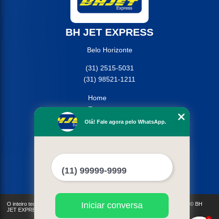
BH JET EXPRESS
Belo Horizonte
(31) 2515-5031
(31) 98521-1211
Home
Empresa
Missão
Olá! Fale agora pelo WhatsApp.
Serviços
Contato
Mapa do site
Mais Serviços
Iniciar conversa
O inteiro teor deste site está sujeito à proteção de direitos autorais. Copyright© BH
JET EXPRESS (Lei 9610 de 19/02/1998)