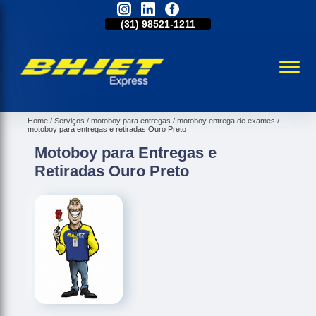
31)
2515-5031
(31)
98521-1211
(31)
2515-5031
Home
Serviços
motoboy para entregas
motoboy entrega de exames
motoboy para entregas e retiradas Ouro Preto
Motoboy para Entregas e
Retiradas Ouro Preto