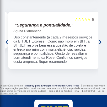
☆☆☆☆☆
5
5
"Segurança e pontualidade."
Arjuna Diamantino
Uso constantemente (a cada 2 meses)os serviços
‹
›
da BH JET Express . Como não moro em BH , a
BH JET resolve bem essa questão de coleta e
entrega pra mim com muita eficiência, rapidez,
segurança e pontualidade. Gosto de ressaltar o
bom atendimento da Rose. Confio nos serviços
desta empresa. Super recomendo!!!
O conteúdo do texto "
Motoboy para Entregas e Retiradas Ouro Preto
" é de direito reservado.
Sua reprodução, parcial ou total, mesmo citando nossos links, é proibida sem a autorização do
autor. Crime de violação de direito autoral – artigo 184 do Código Penal –
Lei 9610/98 - Lei de
direitos autorais
.