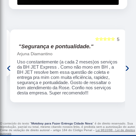
☆☆☆☆☆
5
5
"Segurança e pontualidade."
Arjuna Diamantino
Uso constantemente (a cada 2 meses)os serviços
‹
›
da BH JET Express . Como não moro em BH , a
BH JET resolve bem essa questão de coleta e
entrega pra mim com muita eficiência, rapidez,
segurança e pontualidade. Gosto de ressaltar o
bom atendimento da Rose. Confio nos serviços
desta empresa. Super recomendo!!!
O conteúdo do texto "
Motoboy para Fazer Entrega Cidade Nova
" é de direito reservado. Sua
reprodução, parcial ou total, mesmo citando nossos links, é proibida sem a autorização do autor.
Crime de violação de direito autoral – artigo 184 do Código Penal –
Lei 9610/98 - Lei de direitos
autorais
.