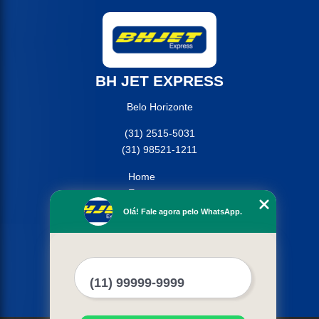
BH JET EXPRESS
Belo Horizonte
(31) 2515-5031
(31) 98521-1211
Home
Empresa
Missão
Olá! Fale agora pelo WhatsApp.
Serviços
Contato
Mapa do site
Mais Serviços