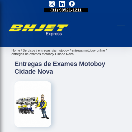
31)
2515-5031
(31)
98521-1211
(31)
2515-5031
Home
Serviços
entregas via motoboy
entrega motoboy online
entregas de exames motoboy Cidade Nova
Entregas de Exames Motoboy
Cidade Nova