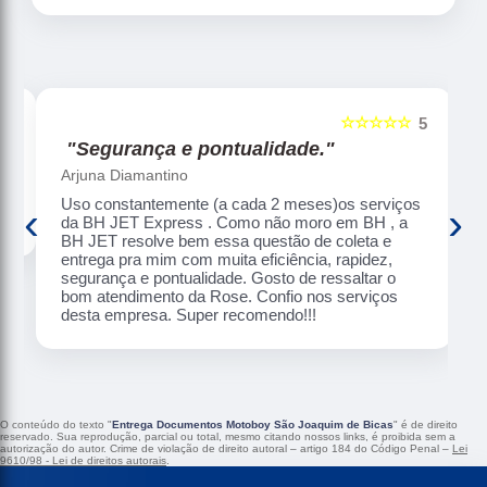
☆☆☆☆☆
5
5
"Segurança e pontualidade."
Arjuna Diamantino
Uso constantemente (a cada 2 meses)os serviços da
‹
›
BH JET Express . Como não moro em BH , a BH JET
resolve bem essa questão de coleta e entrega pra
mim com muita eficiência, rapidez, segurança e
pontualidade. Gosto de ressaltar o bom atendimento
da Rose. Confio nos serviços desta empresa. Super
recomendo!!!
O conteúdo do texto "
Entrega Documentos Motoboy São Joaquim de Bicas
" é de direito
reservado. Sua reprodução, parcial ou total, mesmo citando nossos links, é proibida sem a
autorização do autor. Crime de violação de direito autoral – artigo 184 do Código Penal –
Lei
9610/98 - Lei de direitos autorais
.