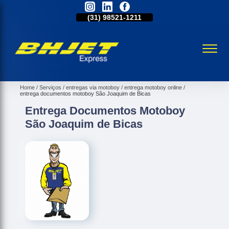
31)
2515-5031
(31)
98521-1211
(31)
2515-5031
Home
Serviços
entregas via motoboy
entrega motoboy online
entrega documentos motoboy São Joaquim de Bicas
Entrega Documentos Motoboy
São Joaquim de Bicas