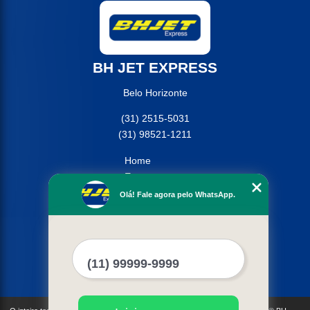
BH JET EXPRESS
Belo Horizonte
(31) 2515-5031
(31) 98521-1211
Home
Empresa
Missão
Olá! Fale agora pelo WhatsApp.
Serviços
Contato
Mapa do site
Mais Serviços