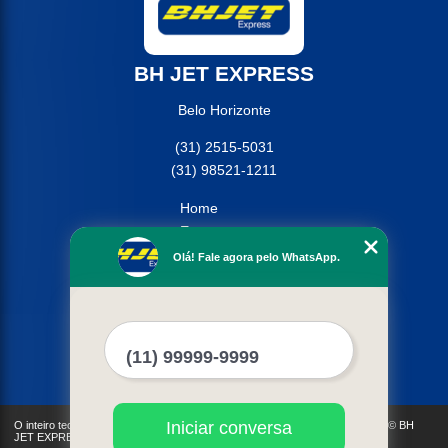
BH JET EXPRESS
Belo Horizonte
(31) 2515-5031
(31) 98521-1211
Home
Empresa
Missão
Olá! Fale agora pelo WhatsApp.
Serviços
Contato
Mapa do site
Mais Serviços
Iniciar conversa
O inteiro teor deste site está sujeito à proteção de direitos autorais. Copyright© BH
JET EXPRESS (Lei 9610 de 19/02/1998)