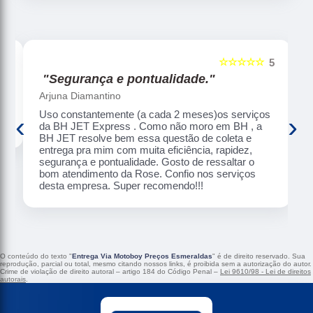
☆☆☆☆☆
5
5
"Segurança e pontualidade."
Arjuna Diamantino
Uso constantemente (a cada 2 meses)os serviços
‹
›
da BH JET Express . Como não moro em BH , a
BH JET resolve bem essa questão de coleta e
entrega pra mim com muita eficiência, rapidez,
segurança e pontualidade. Gosto de ressaltar o
bom atendimento da Rose. Confio nos serviços
desta empresa. Super recomendo!!!
O conteúdo do texto "
Entrega Via Motoboy Preços Esmeraldas
" é de direito reservado. Sua
reprodução, parcial ou total, mesmo citando nossos links, é proibida sem a autorização do autor.
Crime de violação de direito autoral – artigo 184 do Código Penal –
Lei 9610/98 - Lei de direitos
autorais
.