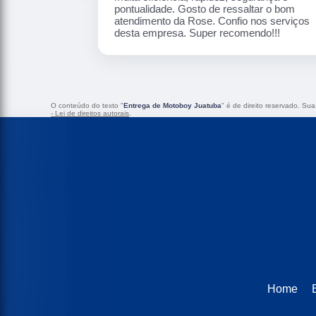
pontualidade. Gosto de ressaltar o bom
atendimento da Rose. Confio nos serviços
desta empresa. Super recomendo!!!
O conteúdo do texto "
Entrega de Motoboy Juatuba
" é de direito reservado. Su
- Lei de direitos autorais
.
Home