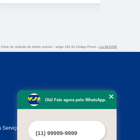
. Crime de violação de direito autoral – artigo 184 do Código Penal –
Lei 9610/98
Olá! Fale agora pelo WhatsApp.
s Serviços