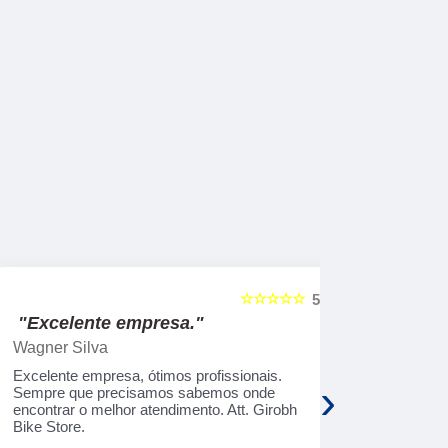
☆☆☆☆☆
5
"Excelente empresa."
"Serviço
Wagner Silva
Rosimeri M
Excelente empresa, ótimos profissionais.
O serviço é 
›
Sempre que precisamos sabemos onde
aplicativo m
encontrar o melhor atendimento. Att. Girobh
rápido, ador
Bike Store.
gostar !!!!