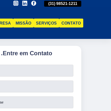
(31)
2515-5031
(31)
98521-1211
(31)
2515-5
RESA
MISSÃO
SERVIÇOS
CONTATO
.
Entre em Contato