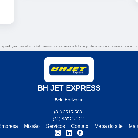
a reprodução, parcial ou total, mesmo citando nossos links, é proibida sem a autorização do autor
BH JET EXPRESS
Belo Horizonte
(31) 2515-5031
(31) 98521-1211
Empresa
Missão
Serviços
Contato
Mapa do site
Mai