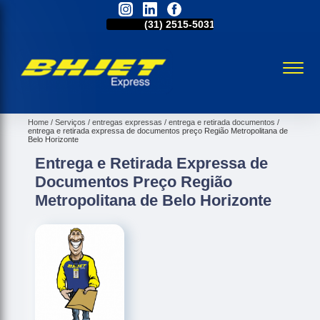
31)
98521-1211
(31)
2515-5031
(31)
98521-1211
Home
Serviços
entregas expressas
entrega e retirada documentos
entrega e retirada expressa de documentos preço Região Metropolitana de
Belo Horizonte
Entrega e Retirada Expressa de
Documentos Preço Região
Metropolitana de Belo Horizonte