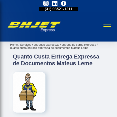
31)
2515-5031
(31)
98521-1211
(31)
2515-5031
Home
Serviços
entregas expressas
entrega de carga expressa
quanto custa entrega expressa de documentos Mateus Leme
Quanto Custa Entrega Expressa
de Documentos Mateus Leme