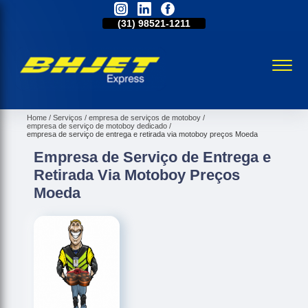
31)
2515-5031
(31)
98521-1211
(31)
2515-5031
Home
Serviços
empresa de serviços de motoboy
empresa de serviço de motoboy dedicado
empresa de serviço de entrega e retirada via motoboy preços Moeda
Empresa de Serviço de Entrega e
Retirada Via Motoboy Preços
Moeda