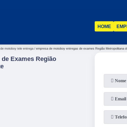
HOME
EMP
de motoboy tele entrega
empresa de motoboy entregas de exames Região Metropolitana d
 de Exames Região
te