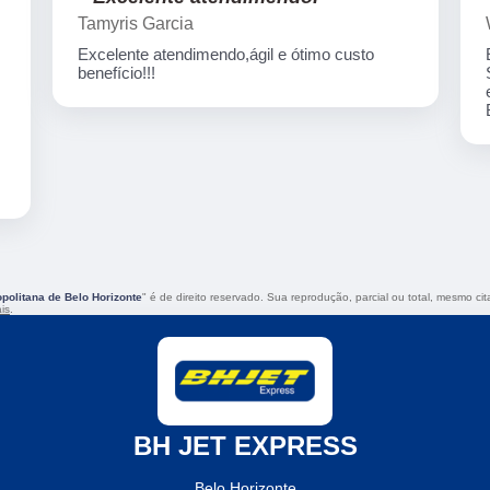
Tamyris Garcia
Excelente atendimendo,ágil e ótimo custo
benefício!!!
olitana de Belo Horizonte
" é de direito reservado. Sua reprodução, parcial ou total, mesmo ci
ais
.
BH JET EXPRESS
Belo Horizonte