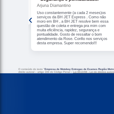
Arjuna Diamantino
 eficiência.
Uso constantemente (a cada 2 meses)os
‹
serviços da BH JET Express . Como não
moro em BH , a BH JET resolve bem essa
questão de coleta e entrega pra mim com
muita eficiência, rapidez, segurança e
pontualidade. Gosto de ressaltar o bom
atendimento da Rose. Confio nos serviços
desta empresa. Super recomendo!!!
O conteúdo do texto "
Empresa de Motoboy Entregas de Exames Região Metrop
direito autoral – artigo 184 do Código Penal –
Lei 9610/98 - Lei de direitos autor