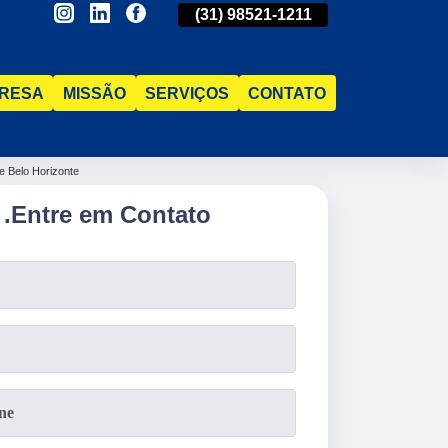
(31)
2515-5031
(31)
98521-1211
(31)
2515-5
RESA
MISSÃO
SERVIÇOS
CONTATO
e Belo Horizonte
.
Entre em Contato