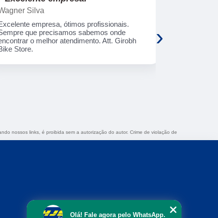
Wagner Silva
Rosimeri M
Excelente empresa, ótimos profissionais.
O serviço é 
›
Sempre que precisamos sabemos onde
aplicativo m
encontrar o melhor atendimento. Att. Girobh
rápido, ador
Bike Store.
gostar !!!!
tando nossos links, é proibida sem a autorização do autor. Crime de violação de
Olá! Fale agora pelo WhatsApp.