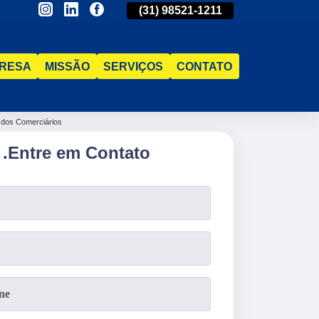
(31)
2515-5031
(31)
98521-1211
(31)
2515-5031
RESA
MISSÃO
SERVIÇOS
CONTATO
 dos Comerciários
.
Entre em Contato