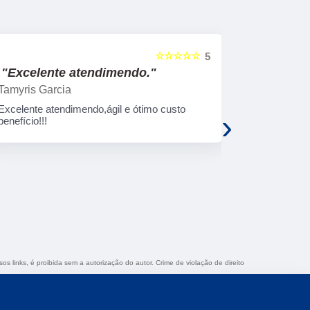
☆☆☆☆☆
5
"Excelente empresa."
"Serviço
Wagner Silva
Rosimeri M
Excelente empresa, ótimos profissionais.
O serviço é 
›
Sempre que precisamos sabemos onde
aplicativo m
encontrar o melhor atendimento. Att. Girobh
rápido, ador
Bike Store.
gostar !!!!
os links, é proibida sem a autorização do autor. Crime de violação de direito