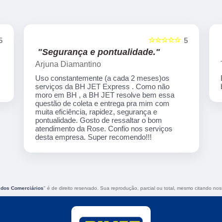
☆☆☆☆☆
5
5
"Excelente atendimendo."
Tamyris Garcia
Excelente atendimendo,ágil e ótimo custo
benefício!!!
 dos Comerciários
" é de direito reservado. Sua reprodução, parcial ou total, mesmo citando noss