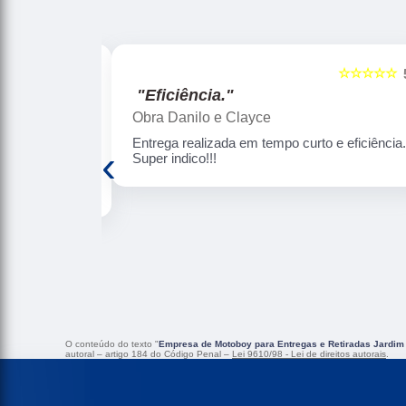
☆☆☆☆☆
☆☆☆☆☆
5
"Segurança e pontualidade."
Arjuna Diamantino
 eficiência.
Uso constantemente (a cada 2 meses)os
‹
serviços da BH JET Express . Como não
moro em BH , a BH JET resolve bem essa
questão de coleta e entrega pra mim com
muita eficiência, rapidez, segurança e
pontualidade. Gosto de ressaltar o bom
atendimento da Rose. Confio nos serviços
desta empresa. Super recomendo!!!
O conteúdo do texto "
Empresa de Motoboy para Entregas e Retiradas Jardim
autoral – artigo 184 do Código Penal –
Lei 9610/98 - Lei de direitos autorais
.