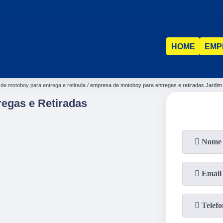
(31)
2515-5031
(31)
98521-1211
HOME
EMP
de motoboy para entrega e retirada
empresa de motoboy para entregas e retiradas Jardim
egas e Retiradas