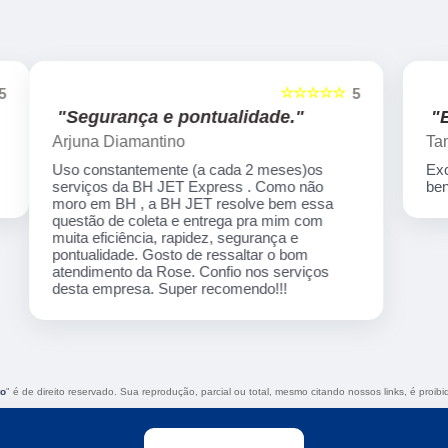
☆☆☆☆☆
5
5
"Excelente atendimendo."
Tamyris Garcia
Excelente atendimendo,ágil e ótimo custo
benefício!!!
to
" é de direito reservado. Sua reprodução, parcial ou total, mesmo citando nossos links, é proibi