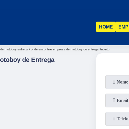
(31)
2515-5031
(31)
98521-1211
HOME
EMP
de motoboy entrega
onde encontrar empresa de motoboy de entrega Itabirito
otoboy de Entrega