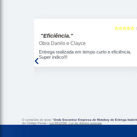
☆☆☆☆☆
☆☆☆☆☆
5
"Segurança e pontualidade."
Arjuna Diamantino
 eficiência.
Uso constantemente (a cada 2 meses)os
‹
serviços da BH JET Express . Como não
moro em BH , a BH JET resolve bem essa
questão de coleta e entrega pra mim com
muita eficiência, rapidez, segurança e
pontualidade. Gosto de ressaltar o bom
atendimento da Rose. Confio nos serviços
desta empresa. Super recomendo!!!
O conteúdo do texto "
Onde Encontrar Empresa de Motoboy de Entrega Itabiri
do Código Penal –
Lei 9610/98 - Lei de direitos autorais
.