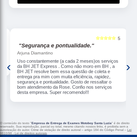
☆☆☆☆☆
5
5
"Segurança e pontualidade."
Arjuna Diamantino
Uso constantemente (a cada 2 meses)os serviços
‹
›
da BH JET Express . Como não moro em BH , a
BH JET resolve bem essa questão de coleta e
entrega pra mim com muita eficiência, rapidez,
segurança e pontualidade. Gosto de ressaltar o
bom atendimento da Rose. Confio nos serviços
desta empresa. Super recomendo!!!
O conteúdo do texto "
Empresa de Entrega de Exames Motoboy Santa Luzia
" é de direito
reservado. Sua reprodução, parcial ou total, mesmo citando nossos links, é proibida sem a
autorização do autor. Crime de violação de direito autoral – artigo 184 do Código Penal –
Lei
9610/98 - Lei de direitos autorais
.