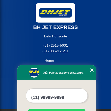
BH JET EXPRESS
Belo Horizonte
(31) 2515-5031
(31) 98521-1211
Home
Empresa
Missão
Olá! Fale agora pelo WhatsApp.
Serviços
Contato
Mapa do site
Mais Serviços