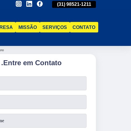
(31)
2515-5031
(31)
98521-1211
(31)
2515-5031
RESA
MISSÃO
SERVIÇOS
CONTATO
ano
.
Entre em Contato