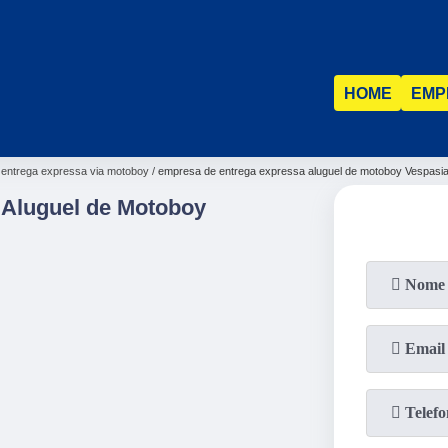
(31)
2515-5031
(31)
98521-1211
HOME
EMP
entrega expressa via motoboy
empresa de entrega expressa aluguel de motoboy Vespasi
 Aluguel de Motoboy