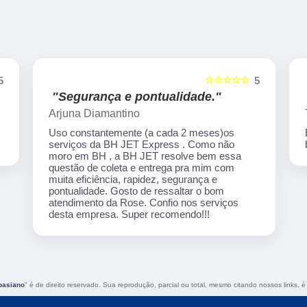
☆☆☆☆☆
5
5
"Excelente atendimendo."
Tamyris Garcia
Excelente atendimendo,ágil e ótimo custo
benefício!!!
pasiano
" é de direito reservado. Sua reprodução, parcial ou total, mesmo citando nossos links, é 