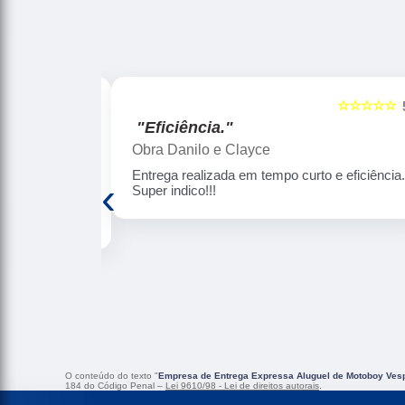
☆☆☆☆☆
☆☆☆☆☆
5
"Segurança e pontualidade."
Arjuna Diamantino
 eficiência.
Uso constantemente (a cada 2 meses)os
‹
serviços da BH JET Express . Como não
moro em BH , a BH JET resolve bem essa
questão de coleta e entrega pra mim com
muita eficiência, rapidez, segurança e
pontualidade. Gosto de ressaltar o bom
atendimento da Rose. Confio nos serviços
desta empresa. Super recomendo!!!
O conteúdo do texto "
Empresa de Entrega Expressa Aluguel de Motoboy Ves
184 do Código Penal –
Lei 9610/98 - Lei de direitos autorais
.