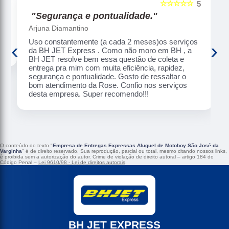
☆☆☆☆☆
5
5
"Segurança e pontualidade."
Arjuna Diamantino
Uso constantemente (a cada 2 meses)os serviços
‹
›
da BH JET Express . Como não moro em BH , a
BH JET resolve bem essa questão de coleta e
entrega pra mim com muita eficiência, rapidez,
segurança e pontualidade. Gosto de ressaltar o
bom atendimento da Rose. Confio nos serviços
desta empresa. Super recomendo!!!
O conteúdo do texto "
Empresa de Entregas Expressas Aluguel de Motoboy São José da
Varginha
" é de direito reservado. Sua reprodução, parcial ou total, mesmo citando nossos links,
é proibida sem a autorização do autor. Crime de violação de direito autoral – artigo 184 do
Código Penal –
Lei 9610/98 - Lei de direitos autorais
.
BH JET EXPRESS