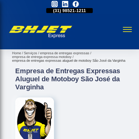
31)
2515-5031
(31)
98521-1211
(31)
2515-5031
Home
Serviços
empresa de entregas expressas
empresa de entrega expressa motoboy
empresa de entregas expressas aluguel de motoboy São José da Varginha
Empresa de Entregas Expressas
Aluguel de Motoboy São José da
Varginha