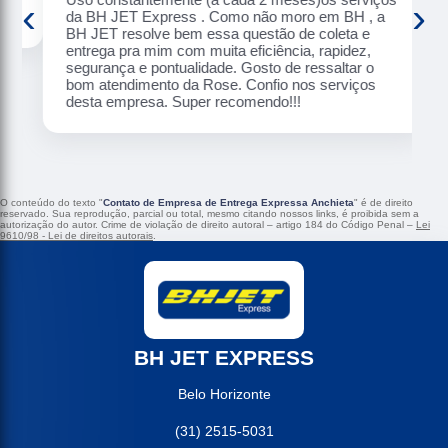
‹
›
da BH JET Express . Como não moro em BH , a
BH JET resolve bem essa questão de coleta e
entrega pra mim com muita eficiência, rapidez,
segurança e pontualidade. Gosto de ressaltar o
bom atendimento da Rose. Confio nos serviços
desta empresa. Super recomendo!!!
O conteúdo do texto "
Contato de Empresa de Entrega Expressa Anchieta
" é de direito
reservado. Sua reprodução, parcial ou total, mesmo citando nossos links, é proibida sem a
autorização do autor. Crime de violação de direito autoral – artigo 184 do Código Penal –
Lei
9610/98 - Lei de direitos autorais
.
BH JET EXPRESS
Belo Horizonte
(31) 2515-5031