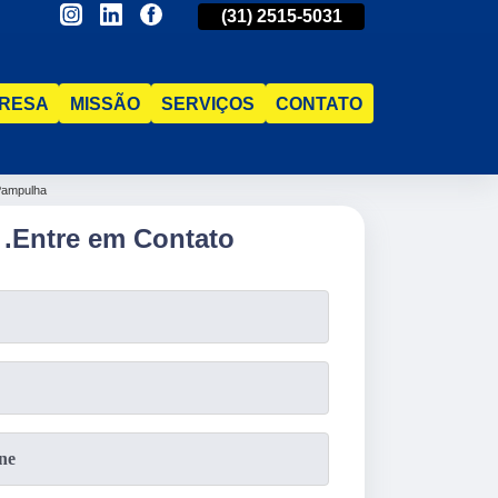
(31)
98521-1211
(31)
2515-5031
(31)
98521-121
RESA
MISSÃO
SERVIÇOS
CONTATO
Pampulha
.
Entre em Contato