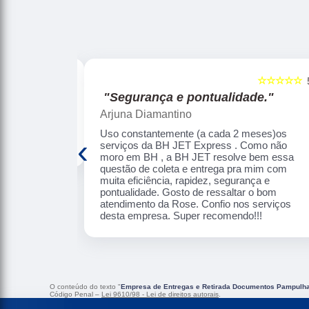
☆☆☆☆☆
☆☆☆☆☆
5
"Segurança e pontualidade."
Arjuna Diamantino
 eficiência.
Uso constantemente (a cada 2 meses)os
‹
serviços da BH JET Express . Como não
moro em BH , a BH JET resolve bem essa
questão de coleta e entrega pra mim com
muita eficiência, rapidez, segurança e
pontualidade. Gosto de ressaltar o bom
atendimento da Rose. Confio nos serviços
desta empresa. Super recomendo!!!
O conteúdo do texto "
Empresa de Entregas e Retirada Documentos Pampulh
Código Penal –
Lei 9610/98 - Lei de direitos autorais
.