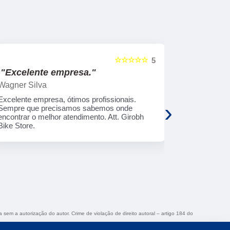
☆☆☆☆☆
5
"Excelente empresa."
"Serviço
Wagner Silva
Rosimeri M
Excelente empresa, ótimos profissionais.
O serviço é 
›
Sempre que precisamos sabemos onde
aplicativo m
encontrar o melhor atendimento. Att. Girobh
rápido, ador
Bike Store.
gostar !!!!
a sem a autorização do autor. Crime de violação de direito autoral – artigo 184 do