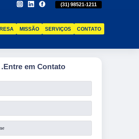
(31)
2515-5031
(31)
98521-1211
(31)
2515-5
RESA
MISSÃO
SERVIÇOS
CONTATO
.
Entre em Contato