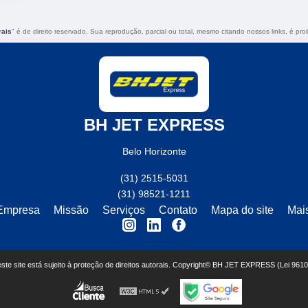
rais
" é de direito reservado. Sua reprodução, parcial ou total, mesmo citando nossos links, é pro
BH JET EXPRESS
Belo Horizonte
(31) 2515-5031
(31) 98521-1211
Empresa
Missão
Serviços
Contato
Mapa do site
Mai
deste site está sujeito à proteção de direitos autorais. Copyright© BH JET EXPRESS (Lei 961