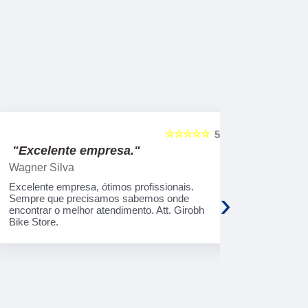
☆☆☆☆☆
5
"Excelente empresa."
"Serviço
Wagner Silva
Rosimeri M
Excelente empresa, ótimos profissionais.
O serviço é 
›
Sempre que precisamos sabemos onde
aplicativo m
encontrar o melhor atendimento. Att. Girobh
rápido, ador
Bike Store.
gostar !!!!