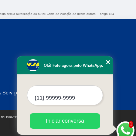
ibida sem a autorização do autor. Crime de violação de direito autoral – artigo 184
Olá! Fale agora pelo WhatsApp.
s Serviços
0 de 19/02/1998)
Iniciar conversa
1