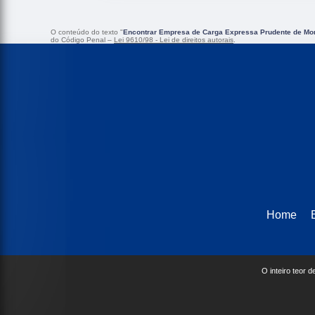
O conteúdo do texto "
Encontrar Empresa de Carga Expressa Prudente de Mo
do Código Penal –
Lei 9610/98 - Lei de direitos autorais
.
Home
O inteiro teor 