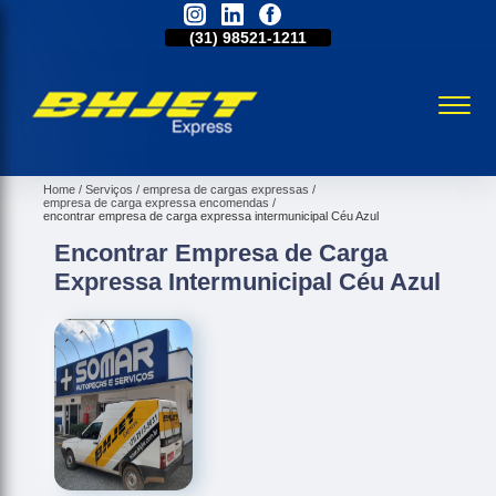
31)
2515-5031
(31)
98521-1211
(31)
2515-5031
Home
Serviços
empresa de cargas expressas
empresa de carga expressa encomendas
encontrar empresa de carga expressa intermunicipal Céu Azul
Encontrar Empresa de Carga
Expressa Intermunicipal Céu Azul