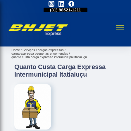
31)
2515-5031
(31)
98521-1211
(31)
2515-5031
Home
Serviços
cargas expressas
carga expressa pequenas encomendas
quanto custa carga expressa intermunicipal Itatiaiuçu
Quanto Custa Carga Expressa
Intermunicipal Itatiaiuçu