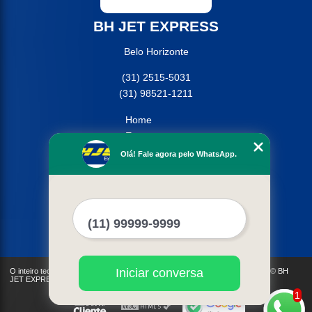
BH JET EXPRESS
Belo Horizonte
(31) 2515-5031
(31) 98521-1211
Home
Empresa
Missão
Olá! Fale agora pelo WhatsApp.
Serviços
Contato
Mapa do site
Mais Serviços
Iniciar conversa
O inteiro teor deste site está sujeito à proteção de direitos autorais. Copyright© BH
JET EXPRESS (Lei 9610 de 19/02/1998)
1