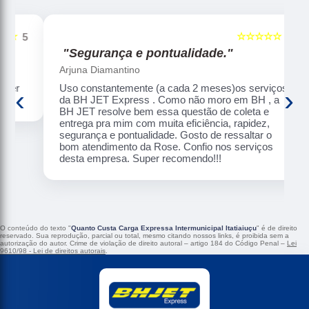
☆☆☆☆☆
5
5
"Segurança e pontualidade."
Arjuna Diamantino
Uso constantemente (a cada 2 meses)os serviços
‹
›
da BH JET Express . Como não moro em BH , a
BH JET resolve bem essa questão de coleta e
entrega pra mim com muita eficiência, rapidez,
segurança e pontualidade. Gosto de ressaltar o
bom atendimento da Rose. Confio nos serviços
desta empresa. Super recomendo!!!
O conteúdo do texto "
Quanto Custa Carga Expressa Intermunicipal Itatiaiuçu
" é de direito
reservado. Sua reprodução, parcial ou total, mesmo citando nossos links, é proibida sem a
autorização do autor. Crime de violação de direito autoral – artigo 184 do Código Penal –
Lei
9610/98 - Lei de direitos autorais
.