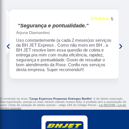
☆☆☆☆☆
5
5
"Segurança e pontualidade."
Arjuna Diamantino
Uso constantemente (a cada 2 meses)os serviços
‹
›
da BH JET Express . Como não moro em BH , a
BH JET resolve bem essa questão de coleta e
entrega pra mim com muita eficiência, rapidez,
segurança e pontualidade. Gosto de ressaltar o
bom atendimento da Rose. Confio nos serviços
desta empresa. Super recomendo!!!
O conteúdo do texto "
Carga Expressa Pequenas Entregas Bonfim
" é de direito reservado.
Sua reprodução, parcial ou total, mesmo citando nossos links, é proibida sem a autorização do
autor. Crime de violação de direito autoral – artigo 184 do Código Penal –
Lei 9610/98 - Lei de
direitos autorais
.