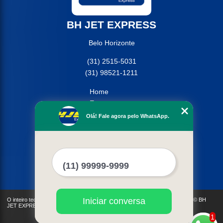
BH JET EXPRESS
Belo Horizonte
(31) 2515-5031
(31) 98521-1211
Home
Empresa
Missão
Olá! Fale agora pelo WhatsApp.
Serviços
Contato
Mapa do site
Mais Serviços
Iniciar conversa
O inteiro teor deste site está sujeito à proteção de direitos autorais. Copyright© BH
JET EXPRESS (Lei 9610 de 19/02/1998)
1