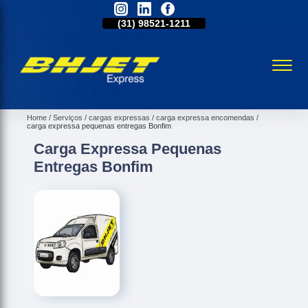
31)
2515-5031
(31)
98521-1211
(31)
2515-5031
Home
Serviços
cargas expressas
carga expressa encomendas
carga expressa pequenas entregas Bonfim
Carga Expressa Pequenas
Entregas Bonfim